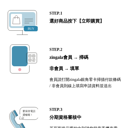
STEP.1
選好商品按下【立即購買】
STEP.2
zingala會員 → 掃碼
非會員 → 填單
會員請打開zingala銀角零卡掃描付款條碼
/ 非會員則線上填寫申請資料並送出
STEP.3
分期資格審核中