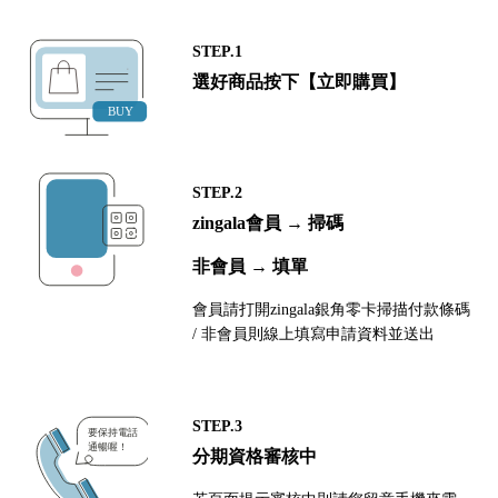
STEP.1
選好商品按下【立即購買】
STEP.2
zingala會員 → 掃碼
非會員 → 填單
會員請打開zingala銀角零卡掃描付款條碼
/ 非會員則線上填寫申請資料並送出
STEP.3
分期資格審核中