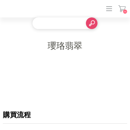
(0)
登入
瓔珞翡翠
購買流程