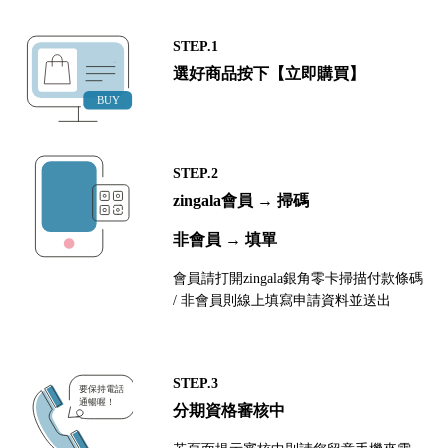
STEP.1
選好商品按下【立即購買】
STEP.2
zingala會員 → 掃碼
非會員 → 填單
會員請打開zingala銀角零卡掃描付款條碼
/ 非會員則線上填寫申請資料並送出
STEP.3
分期資格審核中