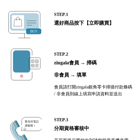
STEP.1
選好商品按下【立即購買】
STEP.2
zingala會員 → 掃碼
非會員 → 填單
會員請打開zingala銀角零卡掃描付款條碼
/ 非會員則線上填寫申請資料並送出
STEP.3
分期資格審核中