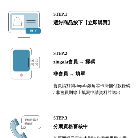
STEP.1
選好商品按下【立即購買】
STEP.2
zingala會員 → 掃碼
非會員 → 填單
會員請打開zingala銀角零卡掃描付款條碼
/ 非會員則線上填寫申請資料並送出
STEP.3
分期資格審核中