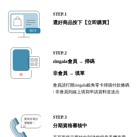
STEP.1
選好商品按下【立即購買】
STEP.2
zingala會員 → 掃碼
非會員 → 填單
會員請打開zingala銀角零卡掃描付款條碼
/ 非會員則線上填寫申請資料並送出
STEP.3
分期資格審核中