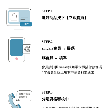
STEP.1
選好商品按下【立即購買】
STEP.2
zingala會員 → 掃碼
非會員 → 填單
會員請打開zingala銀角零卡掃描付款條碼
/ 非會員則線上填寫申請資料並送出
STEP.3
分期資格審核中