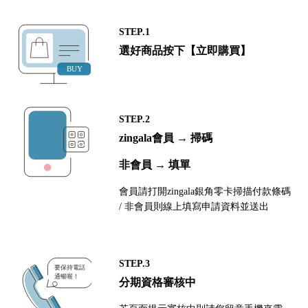
STEP.1
選好商品按下【立即購買】
STEP.2
zingala會員 → 掃碼
非會員 → 填單
會員請打開zingala銀角零卡掃描付款條碼
/ 非會員則線上填寫申請資料並送出
STEP.3
分期資格審核中