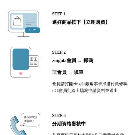
STEP.1
選好商品按下【立即購買】
STEP.2
zingala會員 → 掃碼
非會員 → 填單
會員請打開zingala銀角零卡掃描付款條碼
/ 非會員則線上填寫申請資料並送出
STEP.3
分期資格審核中