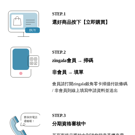
STEP.1
選好商品按下【立即購買】
STEP.2
zingala會員 → 掃碼
非會員 → 填單
會員請打開zingala銀角零卡掃描付款條碼
/ 非會員則線上填寫申請資料並送出
STEP.3
分期資格審核中