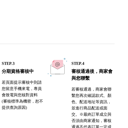
STEP.3
STEP.4
分期資格審核中
審核通過後，商家會
與您聯繫
若頁面提示審核中則請
您留意手機來電，專員
若審核通過，商家會聯
會致電與您核對資料
繫您再次確認款式、顏
(審核標準為機密，恕不
色、配送地址等資訊，
提供查詢原因)
並進行商品配送或面
交。※最終訂單成立與
否須由商家通知，審核
通過不代表訂單一定成