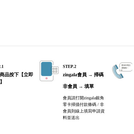
.1
STEP.2
商品按下【立即
zingala會員 → 掃碼
】
非會員 → 填單
會員請打開zingala銀角
零卡掃描付款條碼 / 非
會員則線上填寫申請資
料並送出