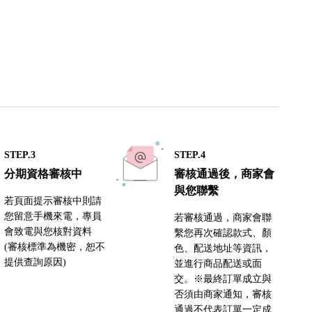
STEP.3
STEP.4
分期資格審核中
審核通過後，商家會
與您聯繫
若頁面提示審核中則請
您留意手機來電，專員
若審核通過，商家會聯
會致電與您核對資料
繫您再次確認款式、顏
(審核標準為機密，恕不
色、配送地址等資訊，
提供查詢原因)
並進行商品配送或面
交。※最終訂單成立與
否須由商家通知，審核
通過不代表訂單一定成