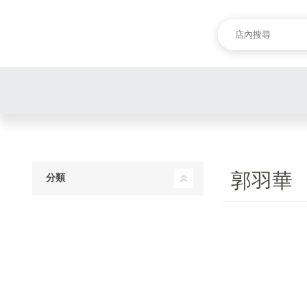
郭羽華
分類