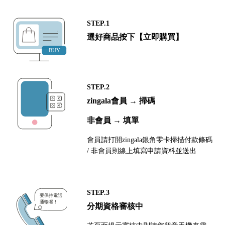
STEP.1
選好商品按下【立即購買】
STEP.2
zingala會員 → 掃碼
非會員 → 填單
會員請打開zingala銀角零卡掃描付款條碼
/ 非會員則線上填寫申請資料並送出
STEP.3
分期資格審核中