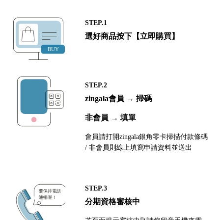
STEP.1
選好商品按下【立即購買】
STEP.2
zingala會員 → 掃碼
非會員 → 填單
會員請打開zingala銀角零卡掃描付款條碼
/ 非會員則線上填寫申請資料並送出
STEP.3
分期資格審核中