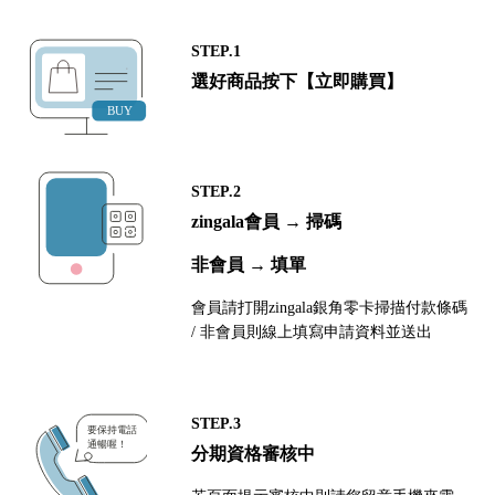
STEP.1
選好商品按下【立即購買】
STEP.2
zingala會員 → 掃碼
非會員 → 填單
會員請打開zingala銀角零卡掃描付款條碼
/ 非會員則線上填寫申請資料並送出
STEP.3
分期資格審核中