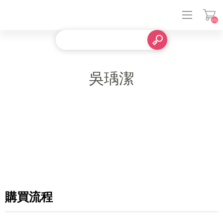
(0)
登入
吳瑀潔
購買流程