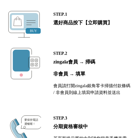
STEP.1
選好商品按下【立即購買】
STEP.2
zingala會員 → 掃碼
非會員 → 填單
會員請打開zingala銀角零卡掃描付款條碼
/ 非會員則線上填寫申請資料並送出
STEP.3
分期資格審核中