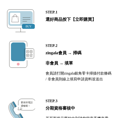
STEP.1
選好商品按下【立即購買】
STEP.2
zingala會員 → 掃碼
非會員 → 填單
會員請打開zingala銀角零卡掃描付款條碼
/ 非會員則線上填寫申請資料並送出
STEP.3
分期資格審核中