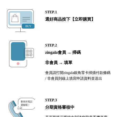
STEP.1
選好商品按下【立即購買】
STEP.2
zingala會員 → 掃碼
非會員 → 填單
會員請打開zingala銀角零卡掃描付款條碼
/ 非會員則線上填寫申請資料並送出
STEP.3
分期資格審核中