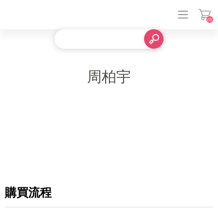
(0)
登入
周柏宇
購買流程