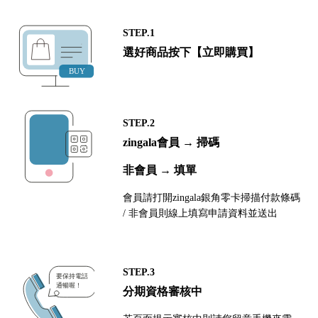
STEP.1
選好商品按下【立即購買】
STEP.2
zingala會員 → 掃碼
非會員 → 填單
會員請打開zingala銀角零卡掃描付款條碼
/ 非會員則線上填寫申請資料並送出
STEP.3
分期資格審核中