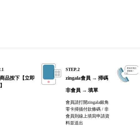
.1
STEP.2
商品按下【立即
zingala會員 → 掃碼
】
非會員 → 填單
會員請打開zingala銀角
零卡掃描付款條碼 / 非
會員則線上填寫申請資
料並送出