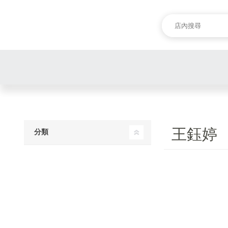
王鈺婷
分類