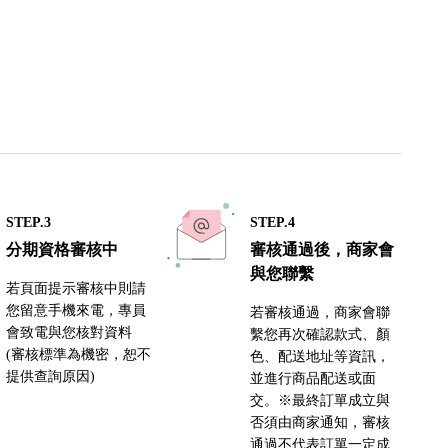
STEP.3
STEP.4
分期資格審核中
審核通過後，商家會
與您聯繫
若頁面提示審核中則請
您留意手機來電，專員
若審核通過，商家會聯
會致電與您核對資料
繫您再次確認款式、顏
(審核標準為機密，恕不
色、配送地址等資訊，
提供查詢原因)
並進行商品配送或面
交。※最終訂單成立與
否須由商家通知，審核
通過不代表訂單一定成