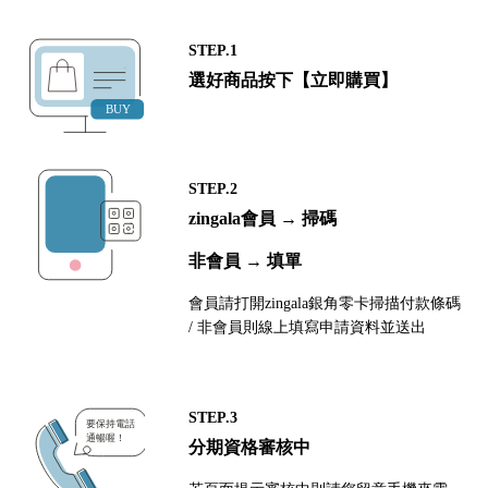
STEP.1
選好商品按下【立即購買】
STEP.2
zingala會員 → 掃碼
非會員 → 填單
會員請打開zingala銀角零卡掃描付款條碼
/ 非會員則線上填寫申請資料並送出
STEP.3
分期資格審核中