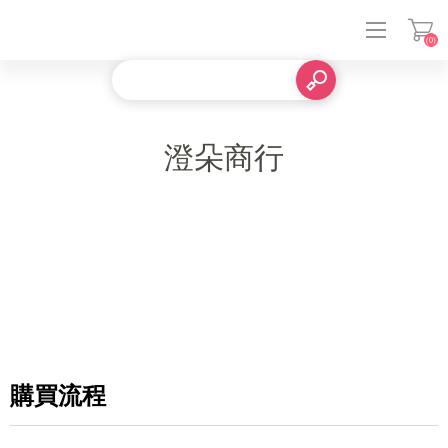
(0)
登入
澄朵商行
購買流程