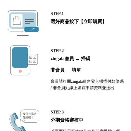
STEP.1
選好商品按下【立即購買】
STEP.2
zingala會員 → 掃碼
非會員 → 填單
會員請打開zingala銀角零卡掃描付款條碼
/ 非會員則線上填寫申請資料並送出
STEP.3
分期資格審核中