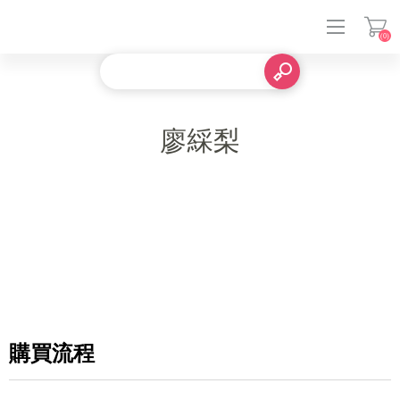
(0)
登入
廖綵梨
購買流程