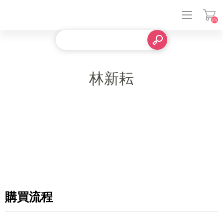
(0)
登入
林新耘
購買流程