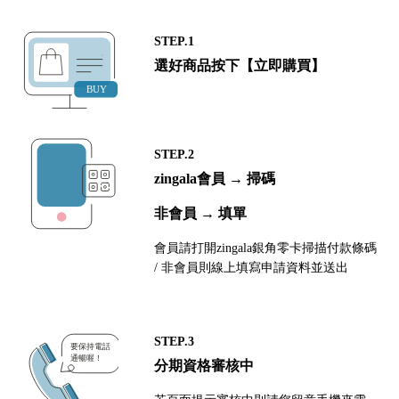
STEP.1
選好商品按下【立即購買】
STEP.2
zingala會員 → 掃碼
非會員 → 填單
會員請打開zingala銀角零卡掃描付款條碼
/ 非會員則線上填寫申請資料並送出
STEP.3
分期資格審核中