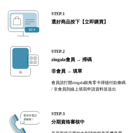
STEP.1
選好商品按下【立即購買】
STEP.2
zingala會員 → 掃碼
非會員 → 填單
會員請打開zingala銀角零卡掃描付款條碼
/ 非會員則線上填寫申請資料並送出
STEP.3
分期資格審核中