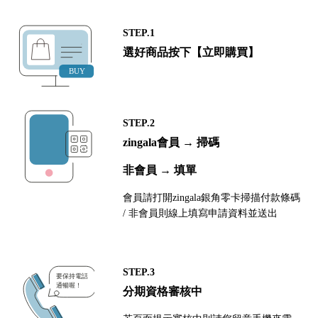
STEP.1
選好商品按下【立即購買】
STEP.2
zingala會員 → 掃碼
非會員 → 填單
會員請打開zingala銀角零卡掃描付款條碼
/ 非會員則線上填寫申請資料並送出
STEP.3
分期資格審核中