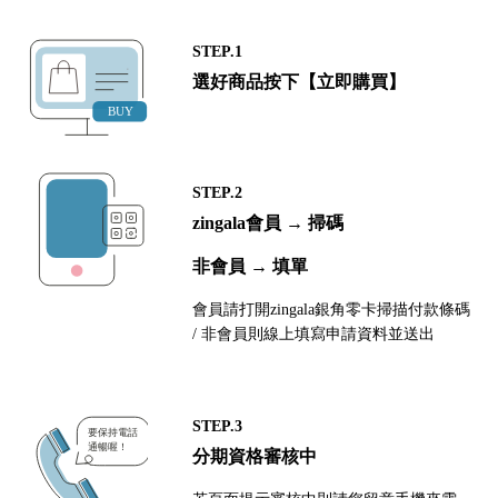
STEP.1
選好商品按下【立即購買】
STEP.2
zingala會員 → 掃碼
非會員 → 填單
會員請打開zingala銀角零卡掃描付款條碼
/ 非會員則線上填寫申請資料並送出
STEP.3
分期資格審核中