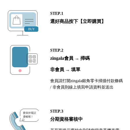
STEP.1
選好商品按下【立即購買】
STEP.2
zingala會員 → 掃碼
非會員 → 填單
會員請打開zingala銀角零卡掃描付款條碼
/ 非會員則線上填寫申請資料並送出
STEP.3
分期資格審核中