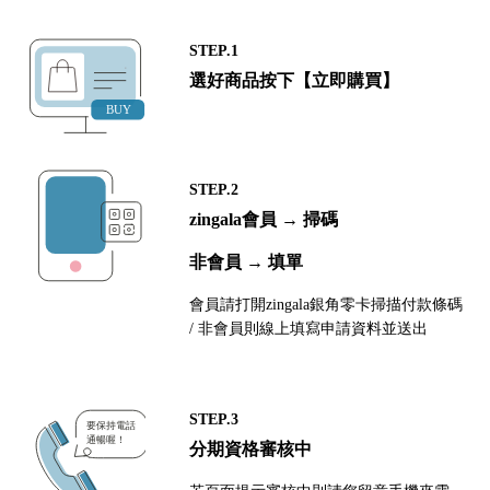
STEP.1
選好商品按下【立即購買】
STEP.2
zingala會員 → 掃碼
非會員 → 填單
會員請打開zingala銀角零卡掃描付款條碼
/ 非會員則線上填寫申請資料並送出
STEP.3
分期資格審核中