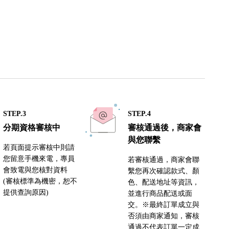
STEP.3
STEP.4
分期資格審核中
審核通過後，商家會
與您聯繫
若頁面提示審核中則請
您留意手機來電，專員
若審核通過，商家會聯
會致電與您核對資料
繫您再次確認款式、顏
(審核標準為機密，恕不
色、配送地址等資訊，
提供查詢原因)
並進行商品配送或面
交。※最終訂單成立與
否須由商家通知，審核
通過不代表訂單一定成