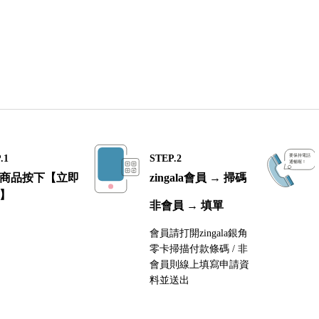
.1
STEP.2
商品按下【立即
zingala會員 → 掃碼
】
非會員 → 填單
會員請打開zingala銀角
零卡掃描付款條碼 / 非
會員則線上填寫申請資
料並送出