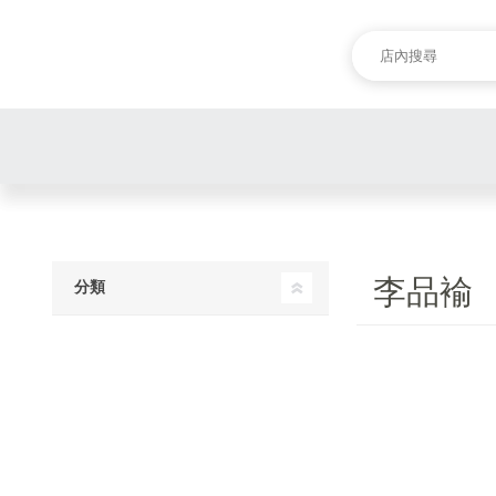
李品褕
分類