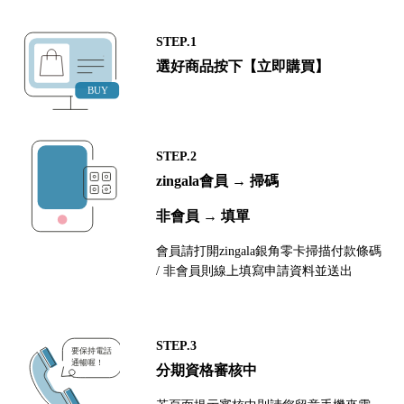
STEP.1
選好商品按下【立即購買】
STEP.2
zingala會員 → 掃碼
非會員 → 填單
會員請打開zingala銀角零卡掃描付款條碼
/ 非會員則線上填寫申請資料並送出
STEP.3
分期資格審核中