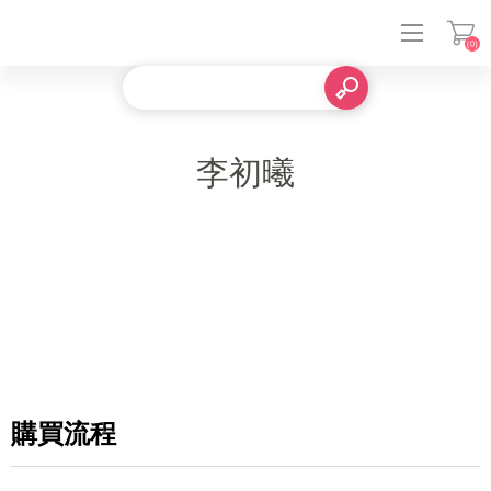
(0)
登入
李初曦
購買流程