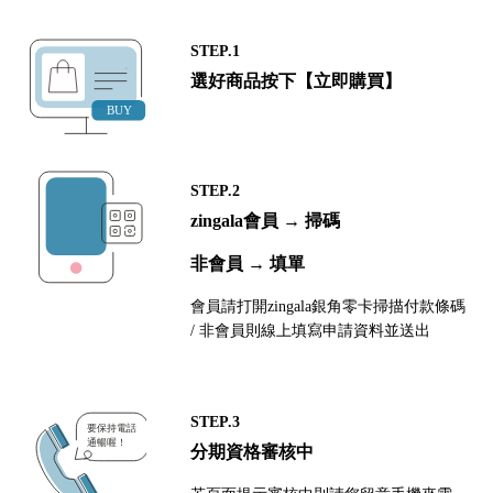
STEP.1
選好商品按下【立即購買】
STEP.2
zingala會員 → 掃碼
非會員 → 填單
會員請打開zingala銀角零卡掃描付款條碼
/ 非會員則線上填寫申請資料並送出
STEP.3
分期資格審核中