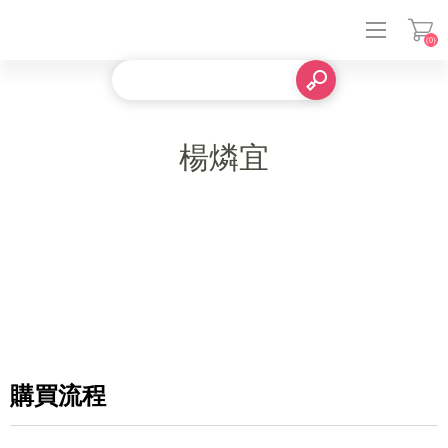
(0)
登入
楊燐宜
購買流程