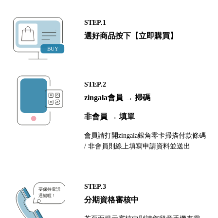
STEP.1
選好商品按下【立即購買】
STEP.2
zingala會員 → 掃碼
非會員 → 填單
會員請打開zingala銀角零卡掃描付款條碼
/ 非會員則線上填寫申請資料並送出
STEP.3
分期資格審核中