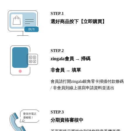
STEP.1
選好商品按下【立即購買】
STEP.2
zingala會員 → 掃碼
非會員 → 填單
會員請打開zingala銀角零卡掃描付款條碼
/ 非會員則線上填寫申請資料並送出
STEP.3
分期資格審核中