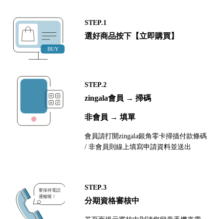
STEP.1
選好商品按下【立即購買】
STEP.2
zingala會員 → 掃碼
非會員 → 填單
會員請打開zingala銀角零卡掃描付款條碼
/ 非會員則線上填寫申請資料並送出
STEP.3
分期資格審核中