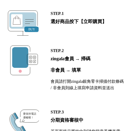
STEP.1
選好商品按下【立即購買】
STEP.2
zingala會員 → 掃碼
非會員 → 填單
會員請打開zingala銀角零卡掃描付款條碼
/ 非會員則線上填寫申請資料並送出
STEP.3
分期資格審核中