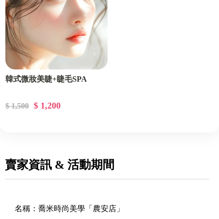
韓式微妝美睫+睫毛SPA
$ 1,200
$ 1,500
賣家資訊 & 活動期間
名稱：
喬米時尚美學「農安店」