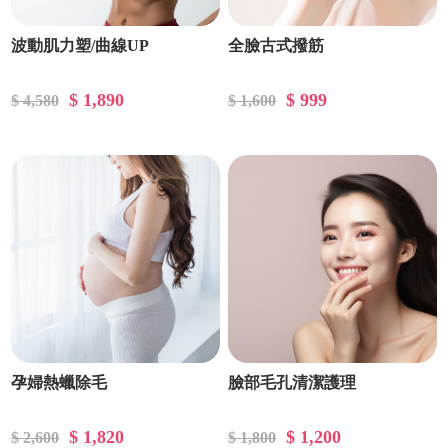
波動肌力塑/曲線UP
全臉古式撥筋
$ 1,890
$ 999
$ 4,580
$ 1,600
孕婦熱蠟除毛
臉部毛孔清潔護理
$ 1,820
$ 1,200
$ 2,600
$ 1,800