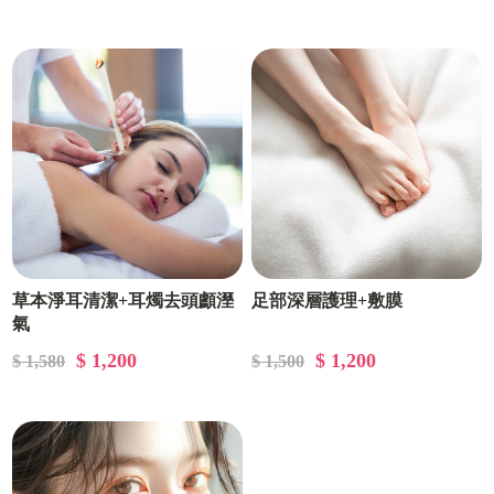
草本淨耳清潔+耳燭去頭顱溼
足部深層護理+敷膜
氣
$ 1,200
$ 1,200
$ 1,580
$ 1,500