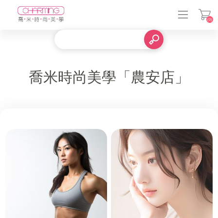
(0)
登入
喬米時尚美學「農安店」