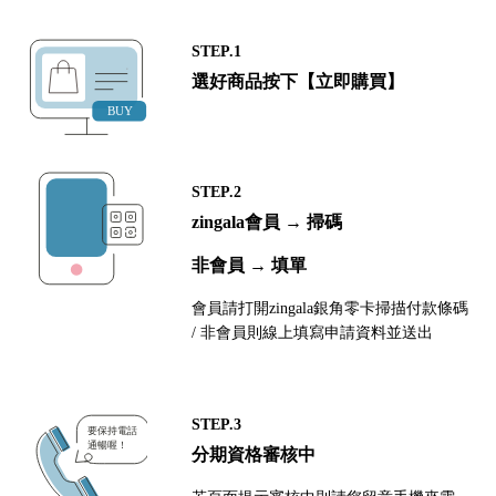
STEP.1
選好商品按下【立即購買】
STEP.2
zingala會員 → 掃碼
非會員 → 填單
會員請打開zingala銀角零卡掃描付款條碼
/ 非會員則線上填寫申請資料並送出
STEP.3
分期資格審核中