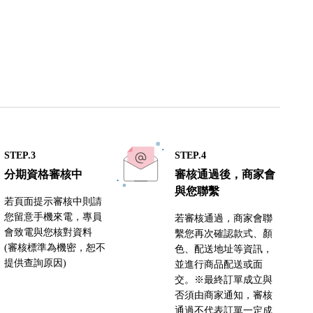
STEP.3
STEP.4
分期資格審核中
審核通過後，商家會
與您聯繫
若頁面提示審核中則請
您留意手機來電，專員
若審核通過，商家會聯
會致電與您核對資料
繫您再次確認款式、顏
(審核標準為機密，恕不
色、配送地址等資訊，
提供查詢原因)
並進行商品配送或面
交。※最終訂單成立與
否須由商家通知，審核
通過不代表訂單一定成