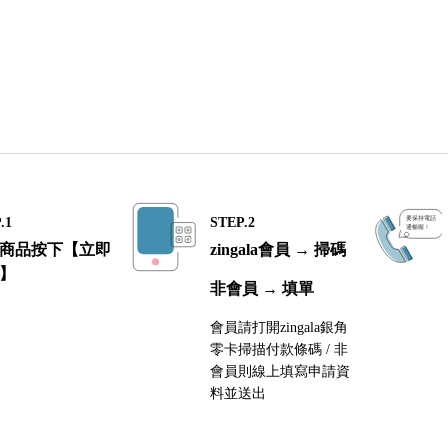
.1
STEP.2
商品按下【立即
zingala會員 → 掃碼
】
非會員 → 填單
會員請打開zingala銀角
零卡掃描付款條碼 / 非
會員則線上填寫申請資
料並送出