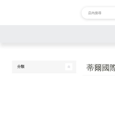
蒂爾國
分類