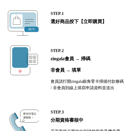
STEP.1
選好商品按下【立即購買】
STEP.2
zingala會員 → 掃碼
非會員 → 填單
會員請打開zingala銀角零卡掃描付款條碼
/ 非會員則線上填寫申請資料並送出
STEP.3
分期資格審核中