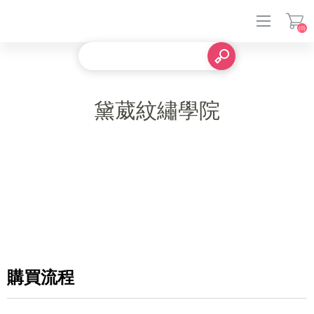
(0)
登入
黛葳紋繡學院
購買流程