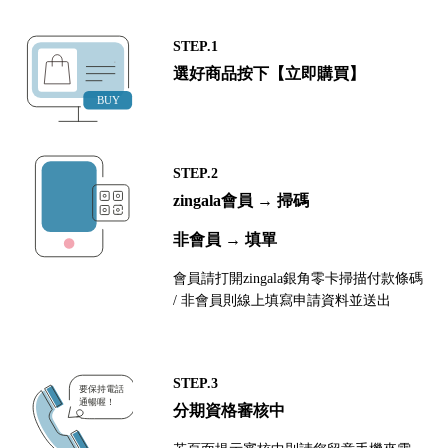
STEP.1
選好商品按下【立即購買】
STEP.2
zingala會員 → 掃碼
非會員 → 填單
會員請打開zingala銀角零卡掃描付款條碼
/ 非會員則線上填寫申請資料並送出
STEP.3
分期資格審核中