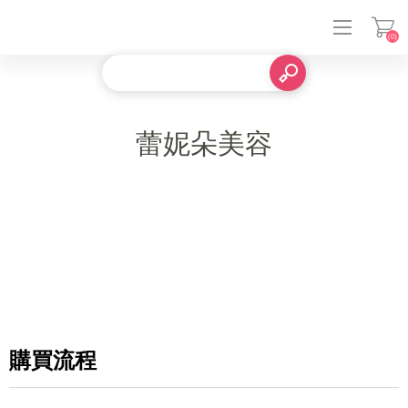
(0)
登入
蕾妮朵美容
購買流程