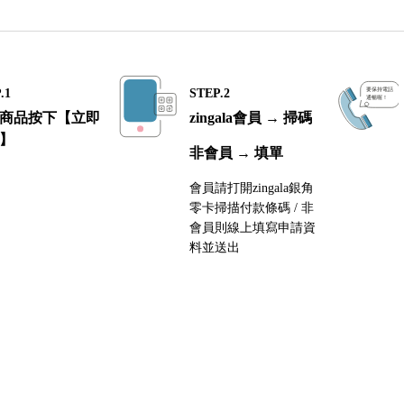
.1
STEP.2
商品按下【立即
zingala會員 → 掃碼
】
非會員 → 填單
會員請打開zingala銀角
零卡掃描付款條碼 / 非
會員則線上填寫申請資
料並送出