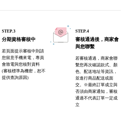
STEP.3
STEP.4
分期資格審核中
審核通過後，商家會
與您聯繫
若頁面提示審核中則請
您留意手機來電，專員
若審核通過，商家會聯
會致電與您核對資料
繫您再次確認款式、顏
(審核標準為機密，恕不
色、配送地址等資訊，
提供查詢原因)
並進行商品配送或面
交。※最終訂單成立與
否須由商家通知，審核
通過不代表訂單一定成
立