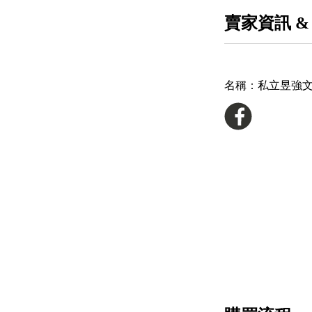
賣家資訊 &
名稱：
私立昱強