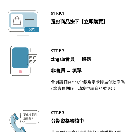
STEP.1
選好商品按下【立即購買】
STEP.2
zingala會員 → 掃碼
非會員 → 填單
會員請打開zingala銀角零卡掃描付款條碼
/ 非會員則線上填寫申請資料並送出
STEP.3
分期資格審核中