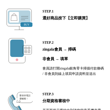
STEP.1
選好商品按下【立即購買】
STEP.2
zingala會員 → 掃碼
非會員 → 填單
會員請打開zingala銀角零卡掃描付款條碼
/ 非會員則線上填寫申請資料並送出
STEP.3
分期資格審核中