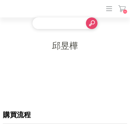
(0)
登入
邱昱樺
購買流程