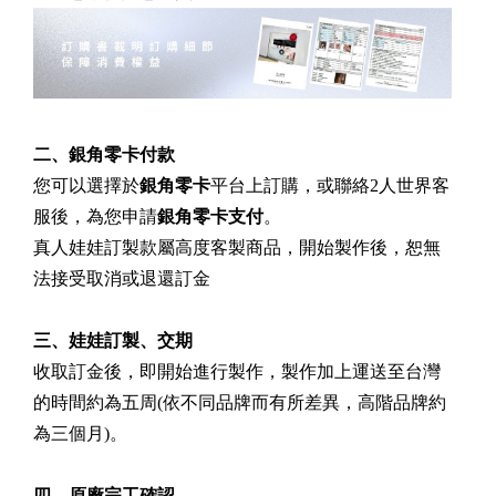
二、銀角零卡付款
您可以選擇於
銀角零卡
平台上訂購，或聯絡2人世界客
服後，為您申請
銀角零卡支付
。
真人娃娃訂製款屬高度客製商品，開始製作後，恕無
法接受取消或退還訂金
三、
娃娃訂製、交期
收取訂金後，即開始進行製作，製作加上運送至台灣
的時間約為五周(依不同品牌而有所差異，高階品牌約
為三個月)。
四、原廠完工確認