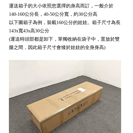
運送箱子的大小依照您選擇的身高而訂，一般介於
140-160公分長，40-50公分寬，約30公分高
以下圖箱子為例，裝載160公分的娃娃。箱子尺寸為長
143x寬43x高30公分
(運送時頭部都是卸下，單獨收納在袋子中，置放於雙
腿之間，因此箱子尺寸會矮於娃娃的全身身高)