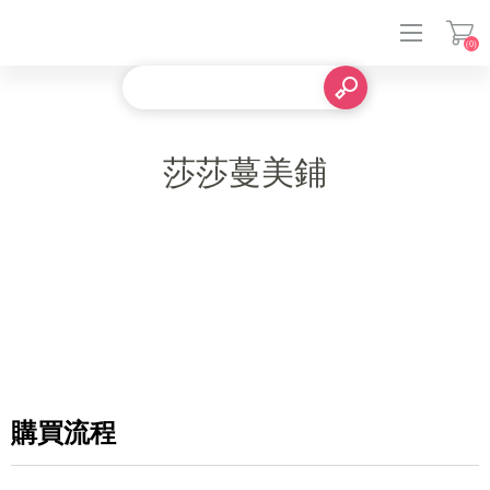
(0)
登入
莎莎蔓美鋪
購買流程