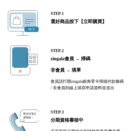
STEP.1
選好商品按下【立即購買】
STEP.2
zingala會員 → 掃碼
非會員 → 填單
會員請打開zingala銀角零卡掃描付款條碼
/ 非會員則線上填寫申請資料並送出
STEP.3
分期資格審核中