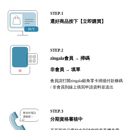
STEP.1
選好商品按下【立即購買】
STEP.2
zingala會員 → 掃碼
非會員 → 填單
會員請打開zingala銀角零卡掃描付款條碼
/ 非會員則線上填寫申請資料並送出
STEP.3
分期資格審核中