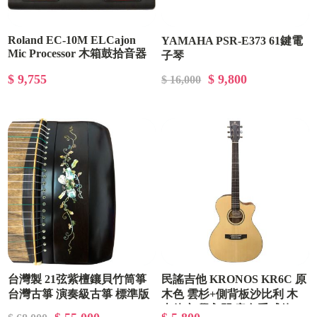
Roland EC-10M ELCajon
YAMAHA PSR-E373 61鍵電
Mic Processor 木箱鼓拾音器
子琴
$ 9,755
$ 9,800
$ 16,000
台灣製 21弦紫檀鑲貝竹筒箏
民謠吉他 KRONOS KR6C 原
台灣古箏 演奏級古箏 標準版
木色 雲杉+側背板沙比利 木
吉他 初學入門 音色手感佳