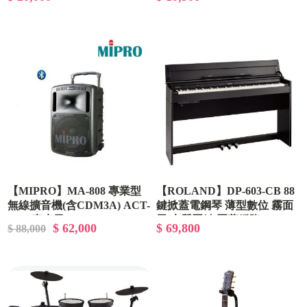
【MIPRO】MA-808 專業型
【ROLAND】DP-603-CB 88
無線擴音機(含CDM3A) ACT-
鍵掀蓋電鋼琴 薄型數位 霧面
32Hr麥克風x2
黑 木質琴鍵 琴蓋緩降
$ 62,000
$ 69,800
$ 88,000