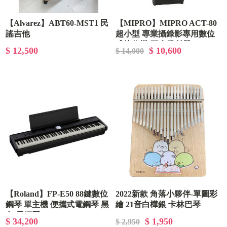
【Alvarez】ABT60-MST1 民
【MIPRO】MIPRO ACT-80
謠吉他
超小型 專業攝錄影專用數位
式接收機(不含發射器)
$ 12,500
$ 10,600
$ 14,000
【Roland】FP-E50 88鍵數位
2022新款 角落小夥伴-單圖彩
鋼琴 單主機 便攜式電鋼琴 黑
繪 21音白樺銀 卡林巴琴
色 電鋼琴
$ 34,200
$ 1,950
$ 2,950