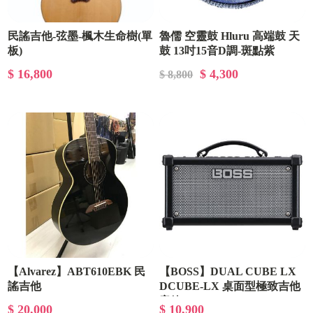
民謠吉他-弦墨-楓木生命樹(單
魯儒 空靈鼓 Hluru 高端鼓 天
板)
鼓 13吋15音D調-斑點紫
$ 16,800
$ 4,300
$ 8,800
【Alvarez】ABT610EBK 民
【BOSS】DUAL CUBE LX
謠吉他
DCUBE-LX 桌面型極致吉他
音箱
$ 20,000
$ 10,900