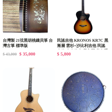
台灣製 21弦黑胡桃鑲貝箏 台
民謠吉他 KRONOS KR7C 黑
灣古箏 標準版
漸層 雲杉+沙比利吉他 民謠
吉他 木吉他 初學入門 音色手
$ 35,000
$ 5,800
$ 43,000
感佳