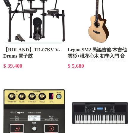
【ROLAND】TD-07KV V-
Legno SM2 民謠吉他/木吉他
Drums 電子鼓
雲杉+桃花心木 初學入門 音
色手感佳 附原廠琴袋 琴頸鑲
$ 39,400
$ 5,680
木邊 全琴鑲木邊邊條