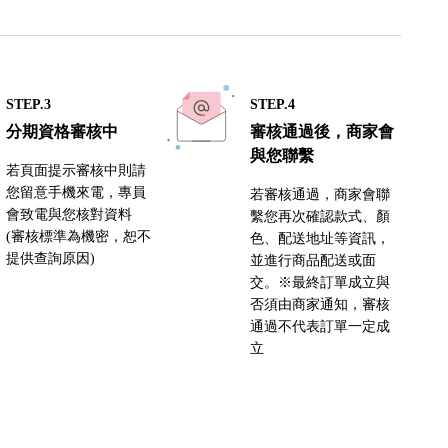
STEP.3
STEP.4
分期資格審核中
審核通過後，商家會
與您聯繫
若頁面提示審核中則請
您留意手機來電，專員
若審核通過，商家會聯
會致電與您核對資料
繫您再次確認款式、顏
(審核標準為機密，恕不
色、配送地址等資訊，
提供查詢原因)
並進行商品配送或面
交。※最終訂單成立與
否須由商家通知，審核
通過不代表訂單一定成
立