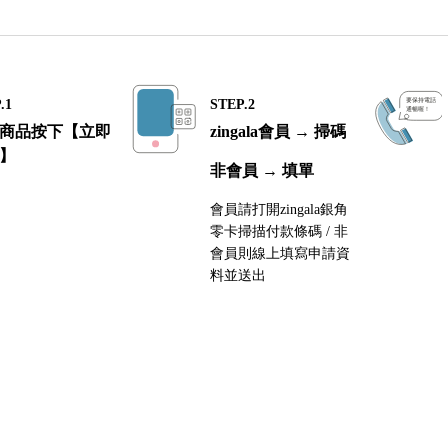
.1
STEP.2
商品按下【立即
zingala會員 → 掃碼
】
非會員 → 填單
會員請打開zingala銀角
零卡掃描付款條碼 / 非
會員則線上填寫申請資
料並送出