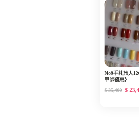
No9手札旅人1
甲師優惠》
$ 23,
$ 35,400