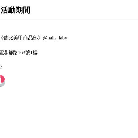
 活動期間
ere《蕾比美甲商品部》@nails_laby
港都路163號1樓
2