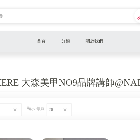
首頁
分類
關於我們
《團購優惠》
MIERE 大森美甲NO9品牌講師@NAI
顯示
每頁