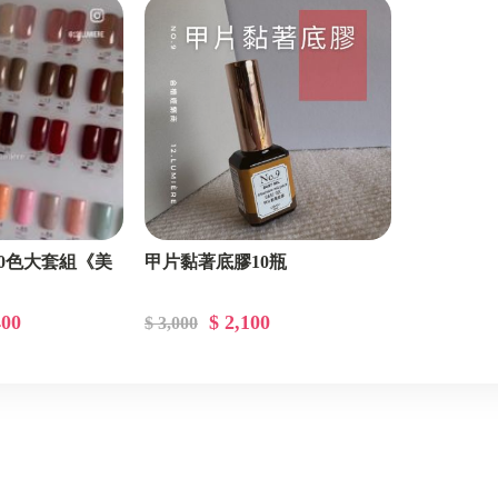
20色大套組《美
甲片黏著底膠10瓶
400
$ 2,100
$ 3,000