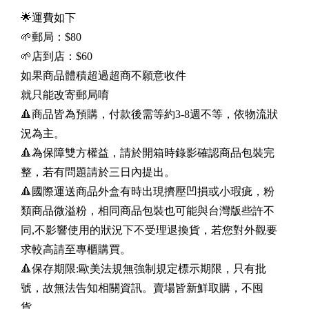
🌟運費如下
🌱郵局：$80
🌱店到店：$60
如果商品體積超過超商不願意收件
就只能改寄郵局唷
🔺商品皆為預購，付款後需等約3-8週不等，依物流狀
況為主。
🔺為保障雙方權益，請於開箱時錄影確認商品包裝完
整，若有問題請於三日內提出。
🔺國際運送商品外盒有時出現擠壓凹損或小瑕疵，粉
類商品微溢粉，相同商品包裝也可能與台灣版些許不
同,不影響使用的狀況下不受理退換貨，若您對外觀要
求較高請至專櫃購買。
🔺保存期限:歐美法規無強制規定標示期限，只有批
號，故無法告知相關資訊。賣場皆新鮮取購，不囤
貨。