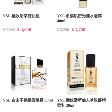
YSL 極效活萃雙仙組
YSL 名模肌密光燦水凝露
40ml
$ 3,650
$ 1,750
$ 5,900
$ 2,250
YSL 自由不羈髮香噴霧 30ml
YSL 極效活萃仙人掌眼部精
華乳 20ml